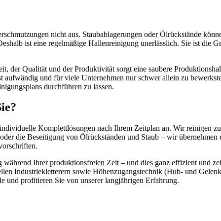
erschmutzungen nicht aus. Staubablagerungen oder Ölrückstände könne
halb ist eine regelmäßige Hallenreinigung unerlässlich. Sie ist die Gr
eit, der Qualität und der Produktivität sorgt eine saubere Produktionsha
t aufwändig und für viele Unternehmen nur schwer allein zu bewerkste
inigungsplans durchführen zu lassen.
ie?
dividuelle Komplettlösungen nach Ihrem Zeitplan an. Wir reinigen zuv
der die Beseitigung von Ölrückständen und Staub – wir übernehmen di
orschriften.
während Ihrer produktionsfreien Zeit – und dies ganz effizient und ze
llen Industriekletterern sowie Höhenzugangstechnik (Hub- und Gelenk
 und profitieren Sie von unserer langjährigen Erfahrung.